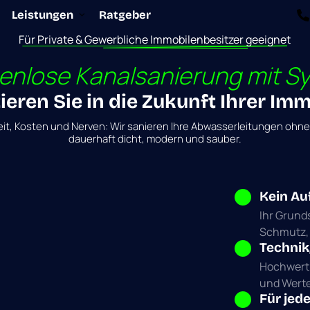
Leistungen
Ratgeber
Für 
Private 
& 
Gewerbliche 
Immobilenbesitzer 
geeignet
enlose 
Kanalsanierung 
mit 
S
ieren Sie in die Zukunft Ihrer Imm
it, 
Kosten 
und 
Nerven: 
Wir 
sanieren 
Ihre 
Abwasserleitungen 
ohne
dauerhaft 
dicht, 
modern 
und 
sauber.
Kein Au
Ihr Grunds
Schmutz, 
Technik,
Hochwertig
und Werter
Für jed