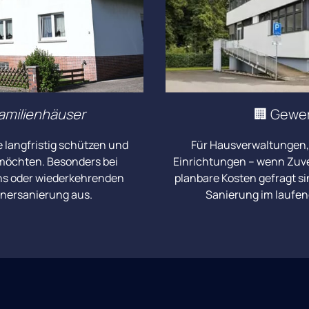
amilienhäuser
🏢 
Gewer
 
langfristig 
schützen 
und 
Für 
Hausverwaltungen,
möchten. 
Besonders 
bei 
Einrichtungen 
– 
wenn 
Zuve
s 
oder 
wiederkehrenden 
planbare 
Kosten 
gefragt 
si
linersanierung 
aus.
Sanierung 
im 
laufen