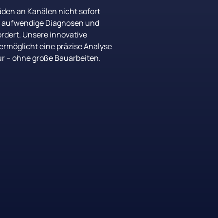
den 
an 
Kanälen 
nicht 
sofort 
 
aufwendige 
Diagnosen 
und 
rdert. 
Unsere 
innovative 
ermöglicht 
eine 
präzise 
Analyse 
r 
– 
ohne 
große 
Bauarbeiten.