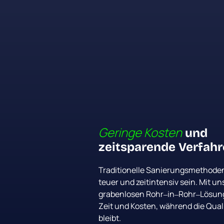
Geringe 
Kosten
 und 
zeitsparende Verfah
Traditionelle 
Sanierungsmethoden
teuer 
und 
zeitintensiv 
sein. 
Mit 
grabenlosen 
Rohr‒
in‒
Rohr‒
Lösun
Zeit 
und 
Kosten, 
während 
die 
Quali
bleibt.