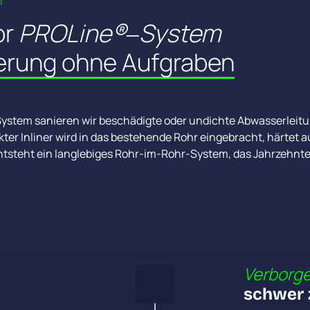
m
r 
PROLine®‒
System
erung 
ohne 
Aufgraben
stem sanieren wir beschädigte oder undichte Abwasserleitu
ter Inliner wird in das bestehende Rohr eingebracht, härtet au
Verborge
schwer 