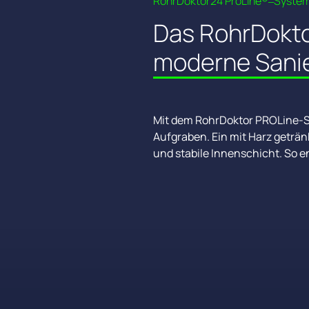
RohrDoktor24 
ProLine®‒
Syste
Das 
RohrDokto
moderne 
Sani
Mit dem RohrDoktor PROLine-Sy
Aufgraben. Ein mit Harz getränk