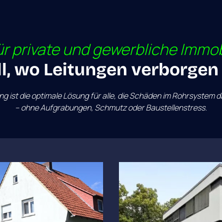
ür 
private 
und 
gewerbliche 
Immob
l, wo Leitungen verborgen
ng 
ist 
die 
optimale 
Lösung 
für 
alle, 
die 
Schäden 
im 
Rohrsystem 
d
– 
ohne 
Aufgrabungen, 
Schmutz 
oder 
Baustellenstress.