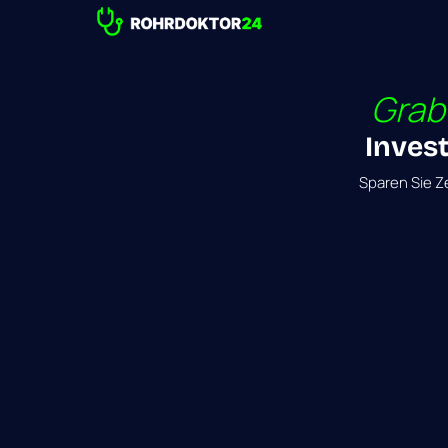
Kanalsanierung
Kanalsanierung
Rohrsanierung
Rohrreinigung
Grab
Rohrreinigung
Invest
Dichtheitsprüfung
Sparen 
Sie 
Ze