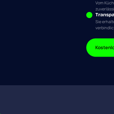
Vom Küche
zuverlässi
Transpa
Sie erhalt
verbindli
Kostenlo