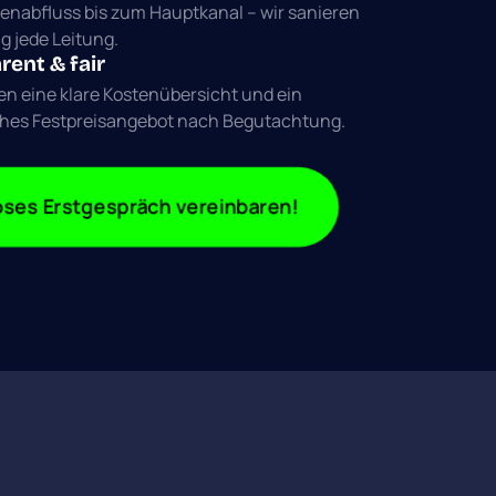
nabfluss bis zum Hauptkanal – wir sanieren 
g jede Leitung.
rent & fair
en eine klare Kostenübersicht und ein 
ches Festpreisangebot nach Begutachtung.
ses Erstgespräch vereinbaren!