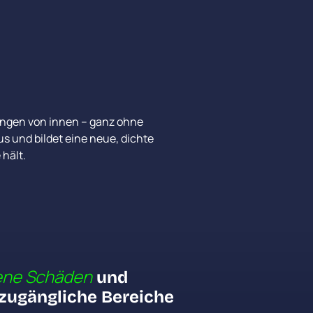
ngen von innen – ganz ohne 
s und bildet eine neue, dichte 
ne 
Schäden
 und 
zugängliche Bereiche