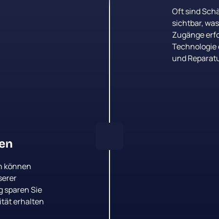
Oft 
sind 
Schä
sichtbar, 
was
Zugänge 
erfo
Technologie 
und 
Reparatu
ren
 
können 
unserer 
g 
sparen 
Sie 
tät 
erhalten 