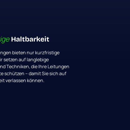
ige
 Haltbarkeit
ungen 
bieten 
nur 
kurzfristige 
r 
setzen 
auf 
langlebige 
nd 
Techniken, 
die 
Ihre 
Leitungen 
e 
schützen 
– 
damit 
Sie 
sich 
auf 
it 
verlassen 
können.