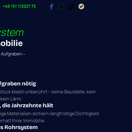
+49 151 112227 73
ystem
obilie 
 
Aufgraben 
‒
fgraben nötig
tück bleibt unberührt – keine Baustelle, kein 
kein Lärm.
 die Jahrzehnte hält
e Materialien sichern langfristige Dichtigkeit 
halt Ihrer Immobilie.
es Rohrsystem